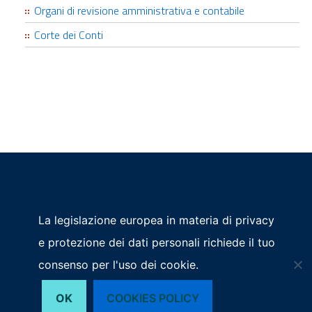
Organi di revisione amministrativa e contabile
Corte dei Conti
Privacy
La legislazione europea in materia di privacy
P.IVA - Codice Fiscale: 01586360933
© 2026 Az. Spec.
e protezione dei dati personali richiede il tuo
PEC: concentro@pec.pnud.camcom.it
ConCentro
Sede Legale:
consenso per l'uso dei cookie.
SEGUICI SU
Corso Vittorio Emanuele II n. 56 - Pordenone
Tel.
OK
COOKIES POLICY
+39 0434 381600