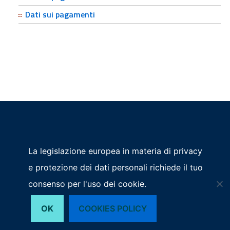
Dati sui pagamenti
Privacy
La legislazione europea in materia di privacy
P.IVA - Codice Fiscale: 01586360933
© 2026 Az. Spec.
e protezione dei dati personali richiede il tuo
PEC: concentro@pec.pnud.camcom.it
ConCentro
Sede Legale:
consenso per l'uso dei cookie.
SEGUICI SU
Corso Vittorio Emanuele II n. 56 - Pordenone
Tel.
OK
COOKIES POLICY
+39 0434 381600