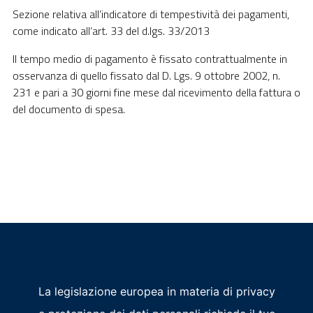
Sezione relativa all’indicatore di tempestività dei pagamenti,
come indicato all’art. 33 del d.lgs. 33/2013
Il tempo medio di pagamento è fissato contrattualmente in
osservanza di quello fissato dal D. Lgs. 9 ottobre 2002, n.
231 e pari a 30 giorni fine mese dal ricevimento della fattura o
del documento di spesa.
Privacy
La legislazione europea in materia di privacy
P.IVA - Codice Fiscale: 01586360933
© 2026 Az. Spec.